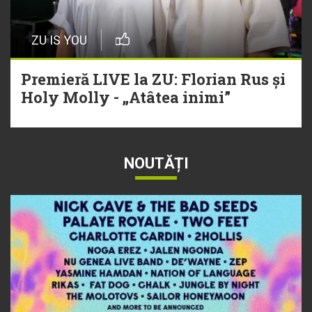
ZU IS YOU
Premieră LIVE la ZU: Florian Rus și
Holy Molly - „Atâtea inimi”
NOUTĂȚI