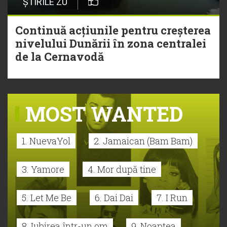
ȘTIRILE ZU
Continuă acțiunile pentru creșterea
nivelului Dunării în zona centralei
de la Cernavodă
MOST WANTED
1. NuevaYol
2. Jamaican (Bam Bam)
3. Yamore
4. Mor după tine
5. Let Me Be
6. Dai Dai
7. I Run
8. Iubirea într-un om
9. Noaptea