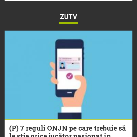
ZUTV
(P) 7 reguli ONJN pe care trebuie să
le știe orice jucător pasionat în