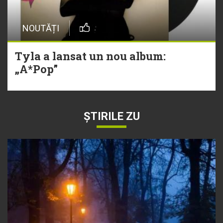
NOUTĂȚI
Tyla a lansat un nou album:
„A*Pop”
ȘTIRILE ZU