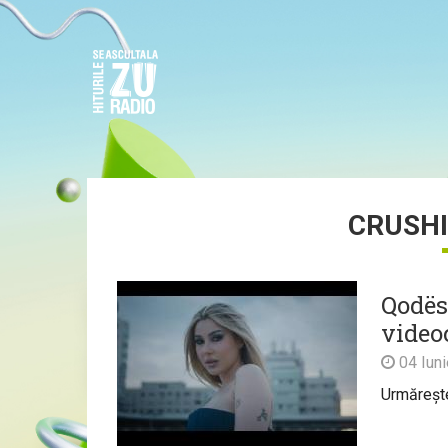
CRUSHI
Qodës
video
04 Iun
Urmărește 