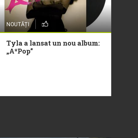
NOUTĂȚI
Tyla a lansat un nou album:
„A*Pop”