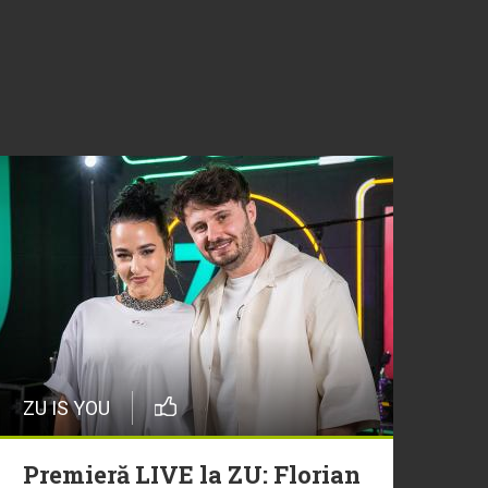
ZU IS YOU
Premieră LIVE la ZU: Florian