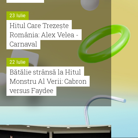
23 Iulie
Hitul Care Trezește
România: Alex Velea -
Carnaval
22 Iulie
Bătălie strânsă la Hitul
Monstru Al Verii: Cabron
versus Faydee
21 Iulie
Dă volumul mai tare!
Cabron vine cu Hitul
Monstru al Verii