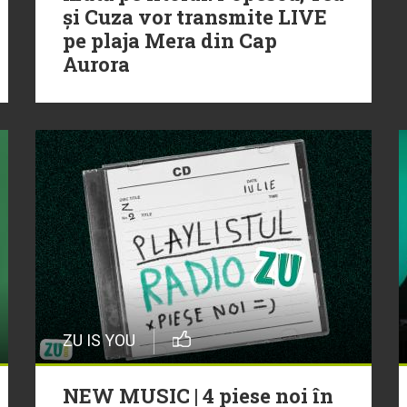
și Cuza vor transmite LIVE
pe plaja Mera din Cap
Aurora
ZU IS YOU
NEW MUSIC | 4 piese noi în