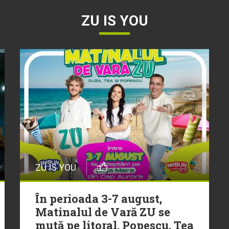
ZU IS YOU
ZU IS YOU
În perioada 3-7 august,
Matinalul de Vară ZU se
mută pe litoral. Popescu, Tea