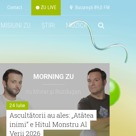
Contact
ZU LIVE
Bucureşti 89,0 FM
EMISIUNI ZU
ȘTIRI
MUZICA
MORNING ZU
cu Morar şi Buzdugan
24 Iulie
Ascultătorii au ales: „Atâtea
inimi” e Hitul Monstru Al
Verii 2026