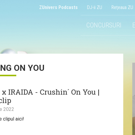
ZUnivers Podcasts
DJ-ii ZU
Reţeaua ZU
CONCURSURI
NG ON YOU
 x IRAIDA - Crushin´ On You |
clip
ie 2022
clipul aici!