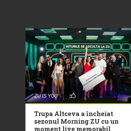
ZU IS YOU
Trupa Altceva a încheiat
sezonul Morning ZU cu un
moment live memorabil