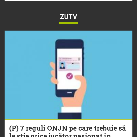
ZUTV
(P) 7 reguli ONJN pe care trebuie să
le știe orice jucător pasionat în