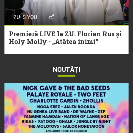
ZU IS YOU
Premieră LIVE la ZU: Florian Rus și
Holy Molly - „Atâtea inimi”
NOUTĂȚI