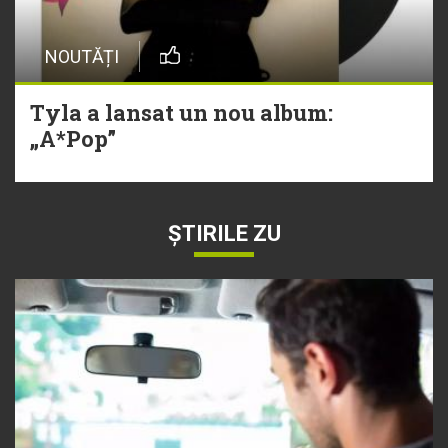
NOUTĂȚI
Tyla a lansat un nou album:
„A*Pop”
ȘTIRILE ZU