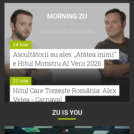
MORNING ZU
cu Morar şi Buzdugan
24 Iulie
Ascultătorii au ales: „Atâtea inimi”
e Hitul Monstru Al Verii 2026
23 Iulie
Hitul Care Trezește România: Alex
Velea - Carnaval
ZU IS YOU
22 Iulie
Bătălie strânsă la Hitul Monstru Al