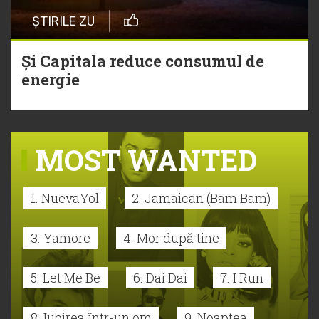
ȘTIRILE ZU
Și Capitala reduce consumul de
energie
MOST WANTED
1. NuevaYol
2. Jamaican (Bam Bam)
3. Yamore
4. Mor după tine
5. Let Me Be
6. Dai Dai
7. I Run
8. Iubirea într-un om
9. Noaptea