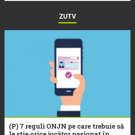
ZUTV
(P) 7 reguli ONJN pe care trebuie să
le știe orice jucător pasionat în