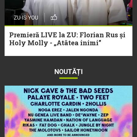
ZU IS YOU
Premieră LIVE la ZU: Florian Rus și
Holy Molly - „Atâtea inimi”
NOUTĂȚI