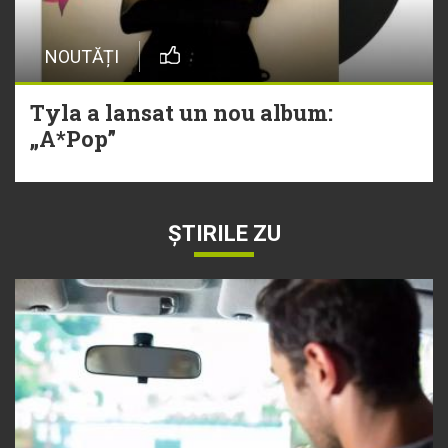
NOUTĂȚI
Tyla a lansat un nou album:
„A*Pop”
ȘTIRILE ZU