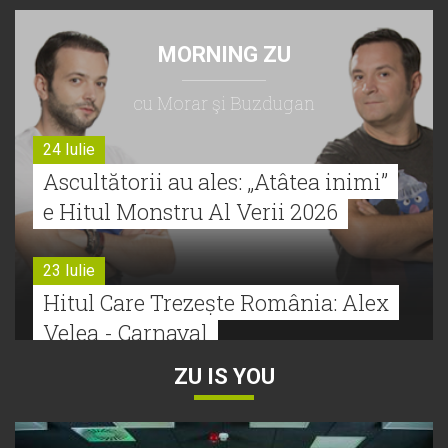
MORNING ZU
cu Morar şi Buzdugan
24 Iulie
Ascultătorii au ales: „Atâtea inimi”
e Hitul Monstru Al Verii 2026
23 Iulie
Hitul Care Trezește România: Alex
Velea - Carnaval
ZU IS YOU
22 Iulie
Bătălie strânsă la Hitul Monstru Al