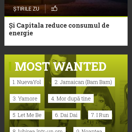
ȘTIRILE ZU
Și Capitala reduce consumul de
energie
MOST WANTED
1. NuevaYol
2. Jamaican (Bam Bam)
3. Yamore
4. Mor după tine
5. Let Me Be
6. Dai Dai
7. I Run
8. Iubirea într-un om
9. Noaptea