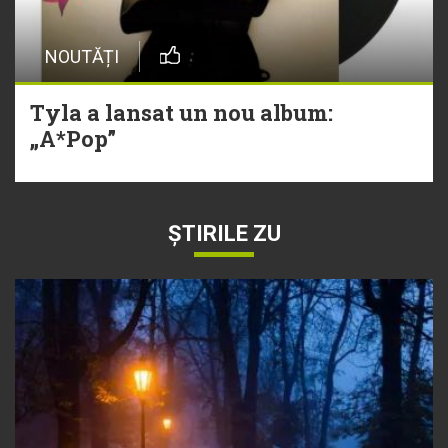
NOUTĂȚI
Tyla a lansat un nou album:
„A*Pop”
ȘTIRILE ZU