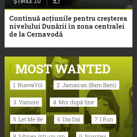
ȘTIRILE ZU
Continuă acțiunile pentru creșterea
nivelului Dunării în zona centralei
de la Cernavodă
MOST WANTED
1. NuevaYol
2. Jamaican (Bam Bam)
3. Yamore
4. Mor după tine
5. Let Me Be
6. Dai Dai
7. I Run
8. Iubirea într-un om
9. Noaptea