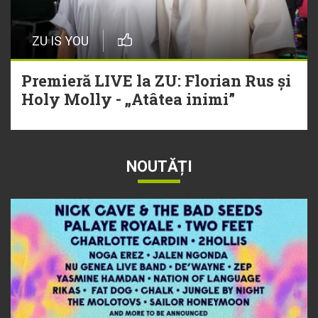
ZU IS YOU
Premieră LIVE la ZU: Florian Rus și
Holy Molly - „Atâtea inimi”
NOUTĂȚI