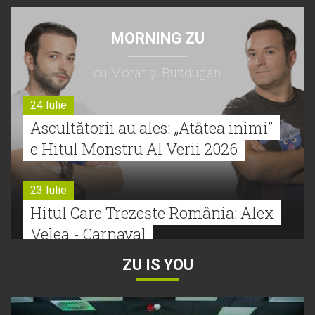
MORNING ZU
cu Morar şi Buzdugan
24 Iulie
Ascultătorii au ales: „Atâtea inimi”
e Hitul Monstru Al Verii 2026
23 Iulie
Hitul Care Trezește România: Alex
Velea - Carnaval
ZU IS YOU
22 Iulie
Bătălie strânsă la Hitul Monstru Al