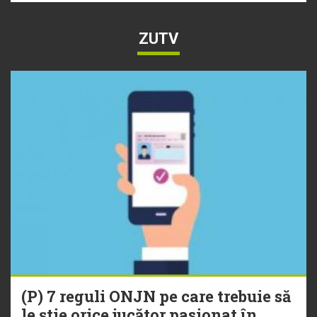
ZUTV
(P) 7 reguli ONJN pe care trebuie să
le știe orice jucător pasionat în