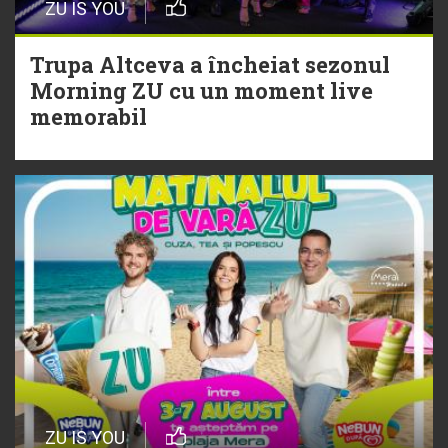
ZU IS YOU
Christian Thomson
Trupa Altceva a încheiat sezonul
20 Iulie
Morning ZU cu un moment live
Torpedoul lui Morar: Theo Rose -
memorabil
„Ceai lângă tine”
ZU IS YOU