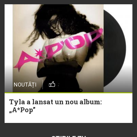
NOUTĂȚI
Tyla a lansat un nou album:
„A*Pop”