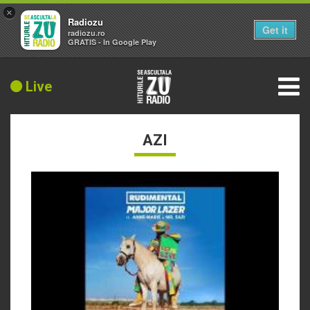
×
Radiozu
Get it
radiozu.ro
GRATIS - In Google Play
Live
AZI