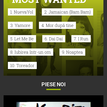
1. NuevaYol
2. Jamaican (Bam Bam)
3. Yamore
4. Mor după tine
5. Let Me Be
6. Dai Dai
7. I Run
8. Iubirea într-un om
9. Noaptea
10. Toreador
PIESE NOI