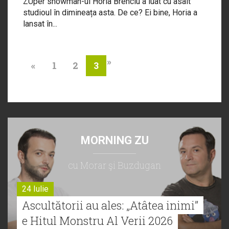
ZUper showman-ul Horia Brenciu a luat cu asalt
studioul în dimineața asta. De ce? Ei bine, Horia a
lansat în...
»
«
1
2
3
MORNING ZU
cu Morar şi Buzdugan
24 Iulie
Ascultătorii au ales: „Atâtea inimi”
e Hitul Monstru Al Verii 2026