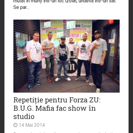
mutat în munți într-un loc izolat, undeva într-un sat.
Se par...
Repetiție pentru Forza ZU:
B.U.G. Mafia fac show în
studio
14 Mai 2014