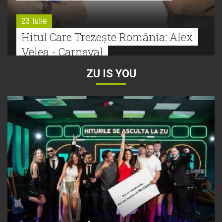
23 Iulie
Hitul Care Trezește România: Alex
Velea - Carnaval
ZU IS YOU
22 Iulie
Bătălie strânsă la Hitul Monstru Al
Verii: Cabron versus Faydee
21 Iulie
Dă volumul mai tare! Cabron vine
cu Hitul Monstru al Verii
20 Iulie
Episod nou | Muzica Aia x DJ