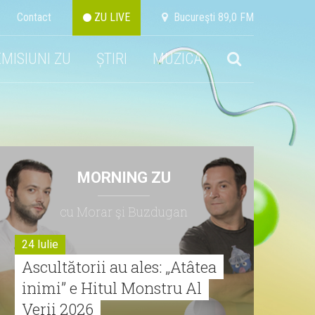
Contact
ZU LIVE
Bucureşti 89,0 FM
EMISIUNI ZU
ȘTIRI
MUZICA
MORNING ZU
cu Morar şi Buzdugan
24 Iulie
Ascultătorii au ales: „Atâtea
inimi” e Hitul Monstru Al
Verii 2026