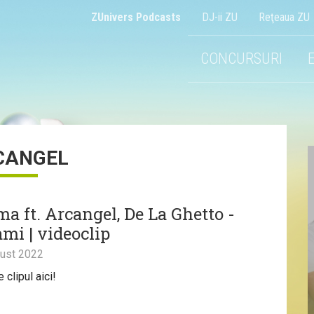
ZUnivers Podcasts
DJ-ii ZU
Reţeaua ZU
CONCURSURI
CANGEL
a ft. Arcangel, De La Ghetto -
mi | videoclip
ust 2022
clipul aici!