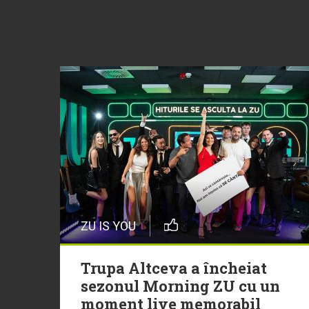
ZU IS YOU
Trupa Altceva a încheiat
sezonul Morning ZU cu un
moment live memorabil