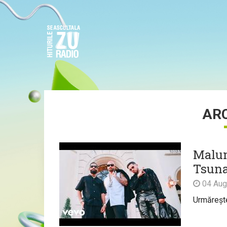
AR
Malum
Tsuna
04 Aug
Urmărește 