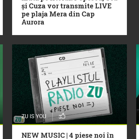
și Cuza vor transmite LIVE
pe plaja Mera din Cap
Aurora
ZU IS YOU
NEW MUSIC | 4 piese noi în