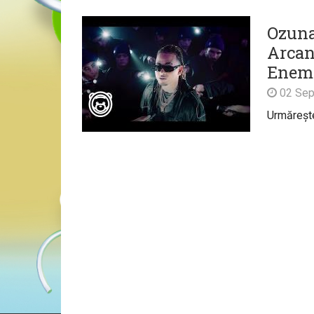
Ozuna
Arcan
Enemi
02 Sep
Urmărește 