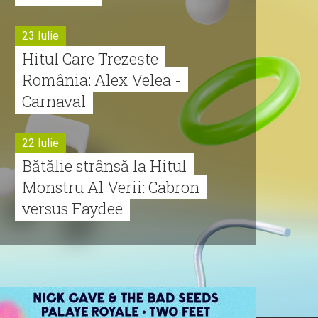
23 Iulie
Hitul Care Trezește
România: Alex Velea -
Carnaval
22 Iulie
Bătălie strânsă la Hitul
Monstru Al Verii: Cabron
versus Faydee
21 Iulie
Dă volumul mai tare!
Cabron vine cu Hitul
Monstru al Verii