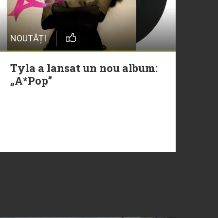
NOUTĂȚI
Tyla a lansat un nou album:
„A*Pop”