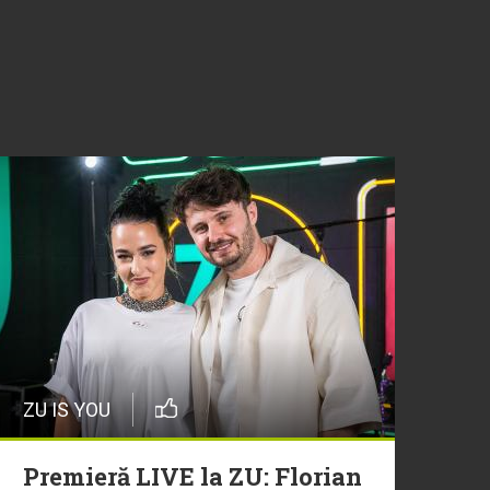
ZU IS YOU
Premieră LIVE la ZU: Florian