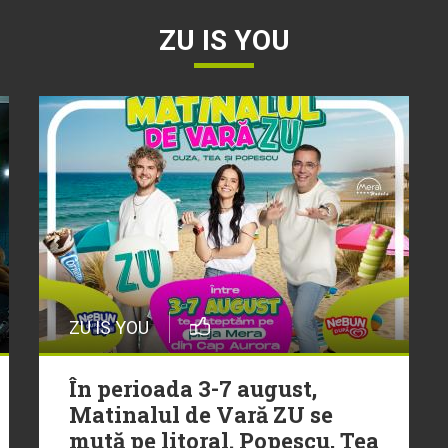
ZU IS YOU
ZU IS YOU
În perioada 3-7 august,
Matinalul de Vară ZU se
mută pe litoral. Popescu, Tea