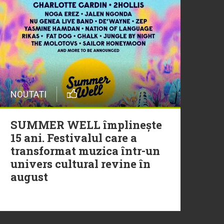
20 Iulie
Episod nou | Muzica Aia x
DJ Christian Thomson
20 Iulie
NOUTATI
Torpedoul lui Morar: Theo
Rose - „Ceai lângă tine”
SUMMER WELL împlinește
15 ani. Festivalul care a
transformat muzica într-un
univers cultural revine în
august