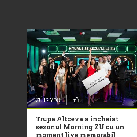
ZU IS YOU
Trupa Altceva a încheiat
sezonul Morning ZU cu un
moment live memorabil