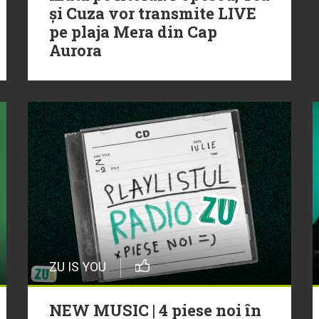
și Cuza vor transmite LIVE
pe plaja Mera din Cap
Aurora
ZU IS YOU
NEW MUSIC | 4 piese noi în