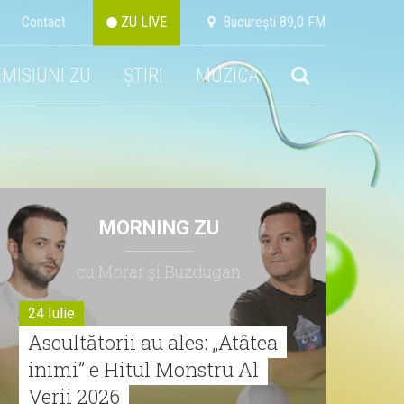
Contact
ZU LIVE
Bucureşti 89,0 FM
EMISIUNI ZU
ȘTIRI
MUZICA
MORNING ZU
cu Morar şi Buzdugan
24 Iulie
Ascultătorii au ales: „Atâtea
inimi” e Hitul Monstru Al
Verii 2026