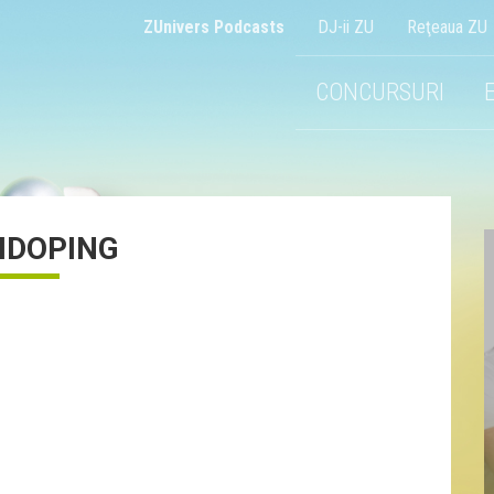
ZUnivers Podcasts
DJ-ii ZU
Reţeaua ZU
CONCURSURI
IDOPING