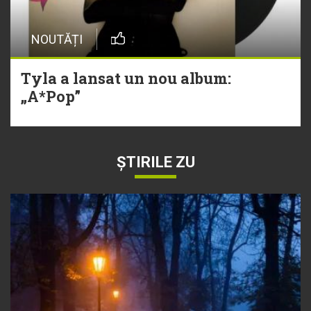
NOUTĂȚI
Tyla a lansat un nou album:
„A*Pop”
ȘTIRILE ZU