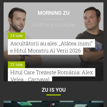
MORNING ZU
cu Morar şi Buzdugan
24 Iulie
Ascultătorii au ales: „Atâtea inimi”
e Hitul Monstru Al Verii 2026
23 Iulie
Hitul Care Trezește România: Alex
Velea - Carnaval
ZU IS YOU
22 Iulie
Bătălie strânsă la Hitul Monstru Al