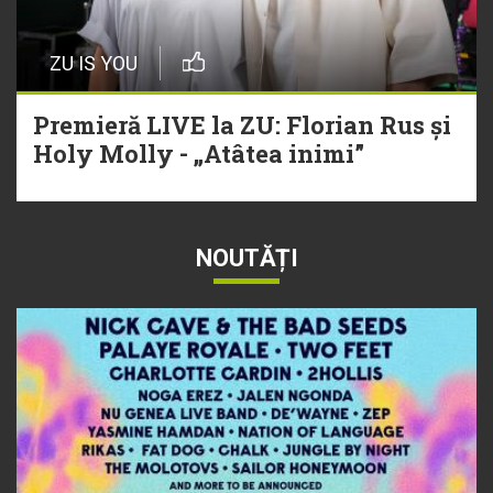
ZU IS YOU
Premieră LIVE la ZU: Florian Rus și
Holy Molly - „Atâtea inimi”
NOUTĂȚI