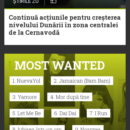
ȘTIRILE ZU
Continuă acțiunile pentru creșterea
nivelului Dunării în zona centralei
de la Cernavodă
MOST WANTED
1. NuevaYol
2. Jamaican (Bam Bam)
3. Yamore
4. Mor după tine
5. Let Me Be
6. Dai Dai
7. I Run
8. Iubirea într-un om
9. Noaptea