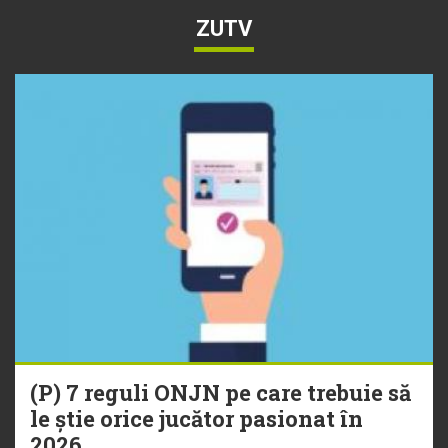
ZUTV
(P) 7 reguli ONJN pe care trebuie să
le știe orice jucător pasionat în
2026