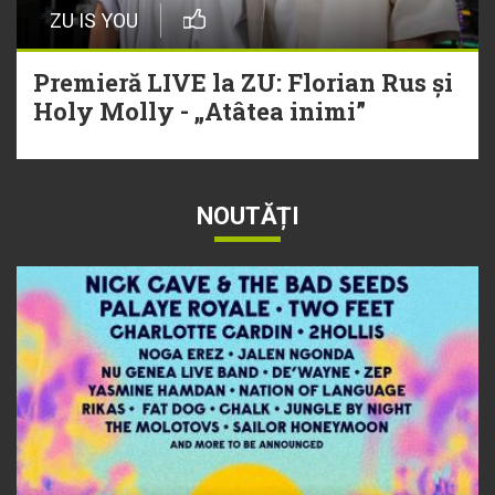
ZU IS YOU
Premieră LIVE la ZU: Florian Rus și
Holy Molly - „Atâtea inimi”
NOUTĂȚI