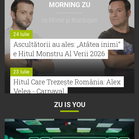
MORNING ZU
cu Morar şi Buzdugan
24 Iulie
Ascultătorii au ales: „Atâtea inimi”
e Hitul Monstru Al Verii 2026
23 Iulie
Hitul Care Trezește România: Alex
Velea - Carnaval
ZU IS YOU
22 Iulie
Bătălie strânsă la Hitul Monstru Al
Verii: Cabron versus Faydee