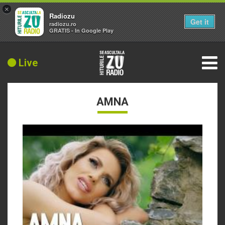
×
Radiozu
Get it
radiozu.ro
GRATIS - In Google Play
Live
AMNA