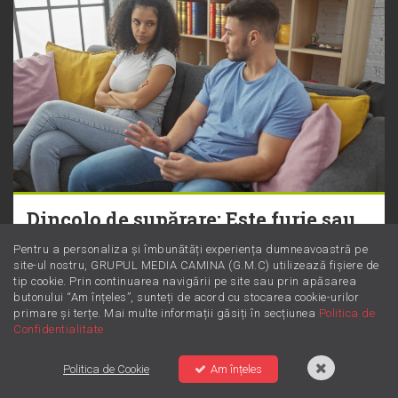
Dincolo de supărare: Este furie sau
iritare? Învață să le diferențiezi
Pentru a personaliza și îmbunătăți experiența dumneavoastră pe
site-ul nostru, GRUPUL MEDIA CAMINA (G.M.C) utilizează fișiere de
tip cookie. Prin continuarea navigării pe site sau prin apăsarea
butonului “Am înțeles”, sunteți de acord cu stocarea cookie-urilor
primare și terțe. Mai multe informații găsiți în secțiunea
Politica de
Confidentialitate
Politica de Cookie
Am înțeles