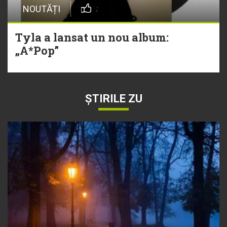
NOUTĂȚI
Tyla a lansat un nou album:
„A*Pop”
ȘTIRILE ZU