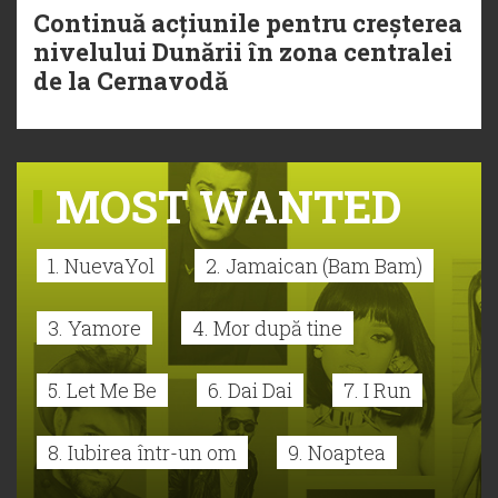
Continuă acțiunile pentru creșterea
nivelului Dunării în zona centralei
de la Cernavodă
MOST WANTED
1. NuevaYol
2. Jamaican (Bam Bam)
3. Yamore
4. Mor după tine
5. Let Me Be
6. Dai Dai
7. I Run
8. Iubirea într-un om
9. Noaptea