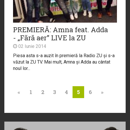
PREMIERĂ: Amna feat. Adda
- „Fără aer” LIVE la ZU
02 Iunie 2014
Piesa asta s-a auzit în premieră la Radio ZU și s-a
văzut la ZU TV. Mai mult, Amna și Adda au cântat
noul lor...
«
1
2
3
4
6
»
5