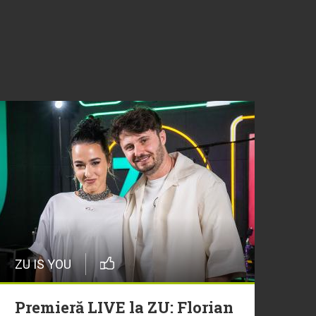
ZU IS YOU
Premieră LIVE la ZU: Florian