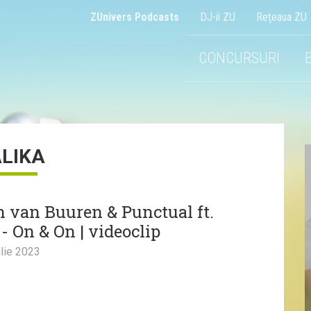
ZUnivers Podcasts
DJ-ii ZU
Reţeaua ZU
CONCURSURI
LIKA
 van Buuren & Punctual ft.
- On & On | videoclip
lie 2023