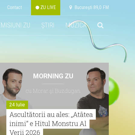
Contact
ZU LIVE
Bucureşti 89,0 FM
EMISIUNI ZU
ȘTIRI
MUZICA
MORNING ZU
cu Morar şi Buzdugan
24 Iulie
Ascultătorii au ales: „Atâtea
inimi” e Hitul Monstru Al
Verii 2026