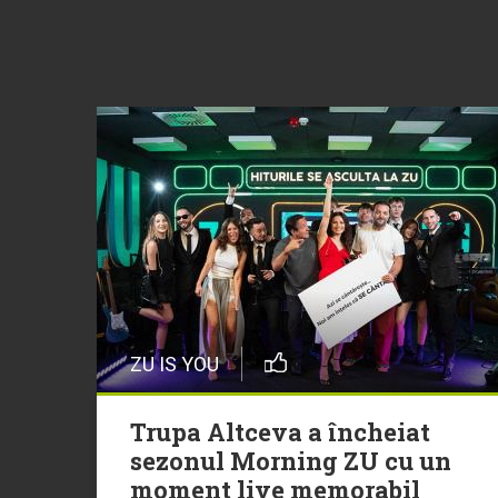
ZU IS YOU
Trupa Altceva a încheiat
sezonul Morning ZU cu un
moment live memorabil