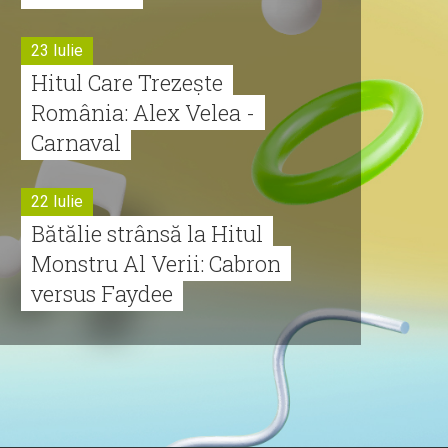
23 Iulie
Hitul Care Trezește
România: Alex Velea -
Carnaval
22 Iulie
Bătălie strânsă la Hitul
Monstru Al Verii: Cabron
versus Faydee
21 Iulie
Dă volumul mai tare!
Cabron vine cu Hitul
Monstru al Verii