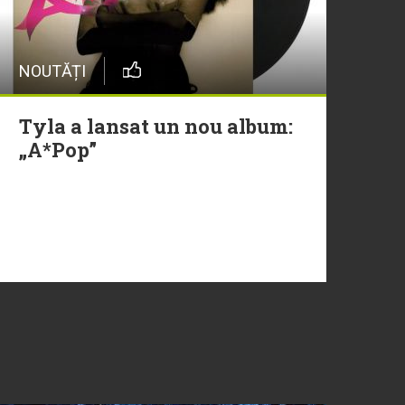
NOUTĂȚI
Tyla a lansat un nou album:
„A*Pop”