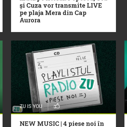
și Cuza vor transmite LIVE
pe plaja Mera din Cap
Aurora
ZU IS YOU
NEW MUSIC | 4 piese noi în