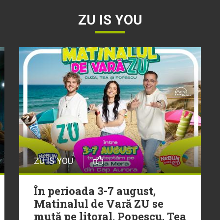
ZU IS YOU
ZU IS YOU
În perioada 3-7 august,
Matinalul de Vară ZU se
mută pe litoral. Popescu, Tea