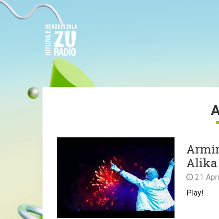
A
Armin
Alika 
21 Apri
Play!