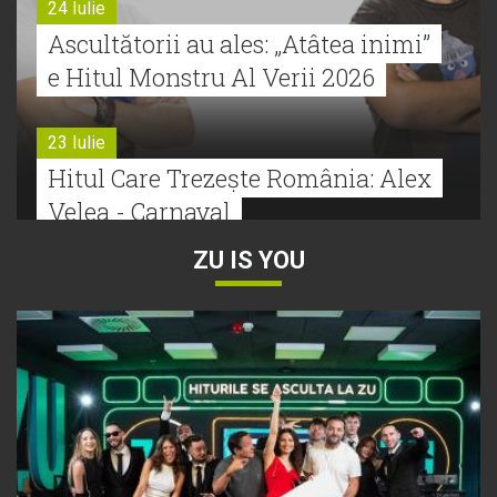
24 Iulie
Ascultătorii au ales: „Atâtea inimi”
e Hitul Monstru Al Verii 2026
23 Iulie
Hitul Care Trezește România: Alex
Velea - Carnaval
ZU IS YOU
22 Iulie
Bătălie strânsă la Hitul Monstru Al
Verii: Cabron versus Faydee
21 Iulie
Dă volumul mai tare! Cabron vine
cu Hitul Monstru al Verii