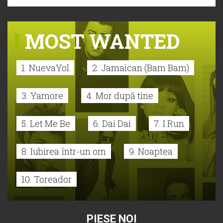
MOST WANTED
1. NuevaYol
2. Jamaican (Bam Bam)
3. Yamore
4. Mor după tine
5. Let Me Be
6. Dai Dai
7. I Run
8. Iubirea într-un om
9. Noaptea
10. Toreador
PIESE NOI