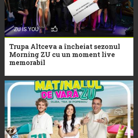
20 Iulie
Episod nou | Muzica Aia x DJ
ZU IS YOU
Christian Thomson
Trupa Altceva a încheiat sezonul
20 Iulie
Morning ZU cu un moment live
Torpedoul lui Morar: Theo Rose -
memorabil
„Ceai lângă tine”