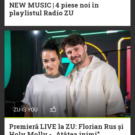
NEW MUSIC | 4 piese noi în
playlistul Radio ZU
ZU IS YOU
Premieră LIVE la ZU: Florian Rus și
Holy Molly - „Atâtea inimi”