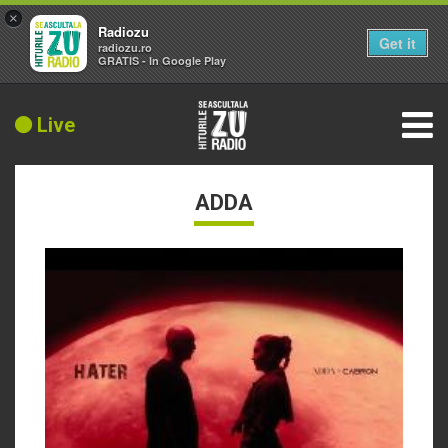
×
Radiozu
Get it
radiozu.ro
GRATIS - In Google Play
Live
ADDA