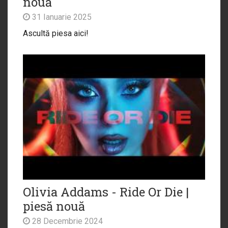
nouă
31 Ianuarie 2025
Ascultă piesa aici!
Olivia Addams - Ride Or Die |
piesă nouă
28 Decembrie 2024