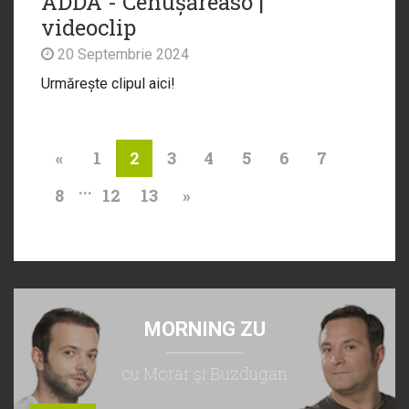
ADDA - Cenușăreaso |
videoclip
20 Septembrie 2024
Urmărește clipul aici!
«
1
3
4
5
6
7
2
...
8
12
13
»
MORNING ZU
cu Morar şi Buzdugan