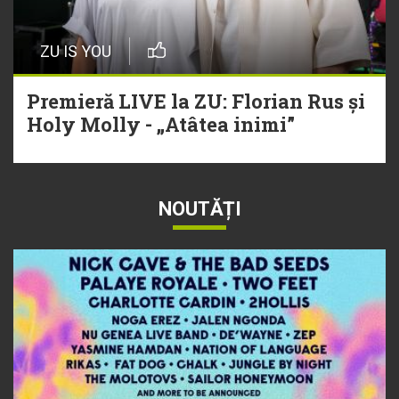
ZU IS YOU
Premieră LIVE la ZU: Florian Rus și
Holy Molly - „Atâtea inimi”
NOUTĂȚI