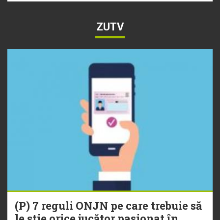
ZUTV
(P) 7 reguli ONJN pe care trebuie să
le știe orice jucător pasionat în