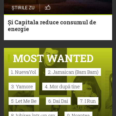
ȘTIRILE ZU
Și Capitala reduce consumul de
energie
MOST WANTED
1. NuevaYol
2. Jamaican (Bam Bam)
3. Yamore
4. Mor după tine
5. Let Me Be
6. Dai Dai
7. I Run
8. Iubirea într-un om
9. Noaptea