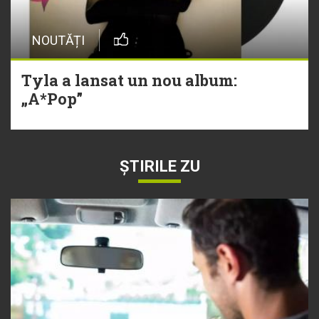
NOUTĂȚI
Tyla a lansat un nou album:
„A*Pop”
ȘTIRILE ZU