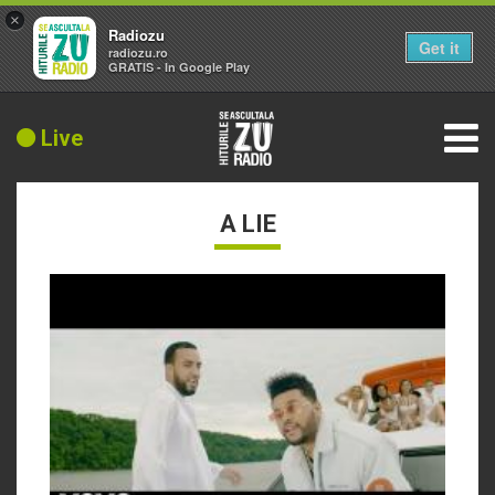
×
Radiozu
Get it
radiozu.ro
GRATIS - In Google Play
Live
A LIE