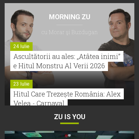
MORNING ZU
cu Morar şi Buzdugan
24 Iulie
Ascultătorii au ales: „Atâtea inimi”
e Hitul Monstru Al Verii 2026
23 Iulie
Hitul Care Trezește România: Alex
Velea - Carnaval
ZU IS YOU
22 Iulie
Bătălie strânsă la Hitul Monstru Al