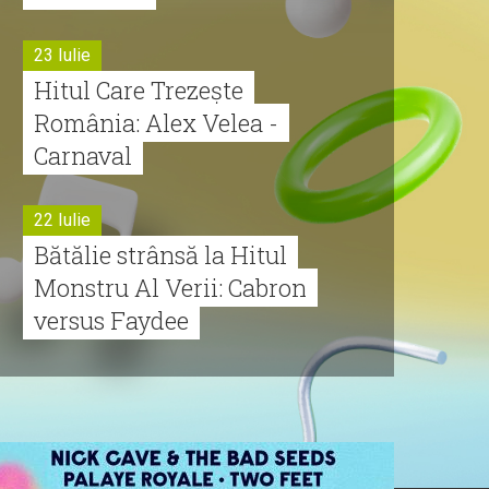
23 Iulie
Hitul Care Trezește
România: Alex Velea -
Carnaval
22 Iulie
Bătălie strânsă la Hitul
Monstru Al Verii: Cabron
versus Faydee
21 Iulie
Dă volumul mai tare!
Cabron vine cu Hitul
Monstru al Verii