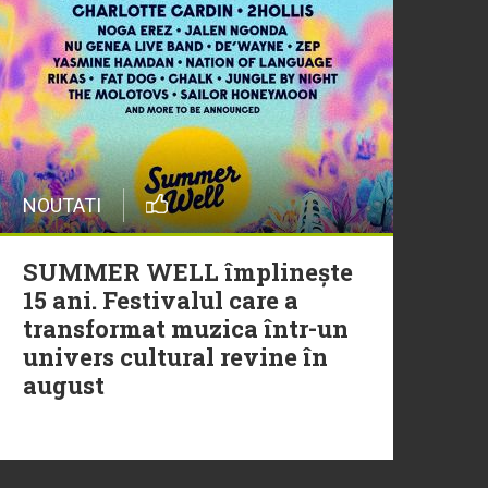
20 Iulie
Episod nou | Muzica Aia x
DJ Christian Thomson
20 Iulie
NOUTATI
Torpedoul lui Morar: Theo
Rose - „Ceai lângă tine”
SUMMER WELL împlinește
15 ani. Festivalul care a
transformat muzica într-un
univers cultural revine în
august