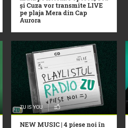
și Cuza vor transmite LIVE
pe plaja Mera din Cap
Aurora
ZU IS YOU
NEW MUSIC | 4 piese noi în