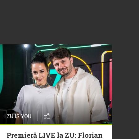
ZU IS YOU
Premieră LIVE la ZU: Florian