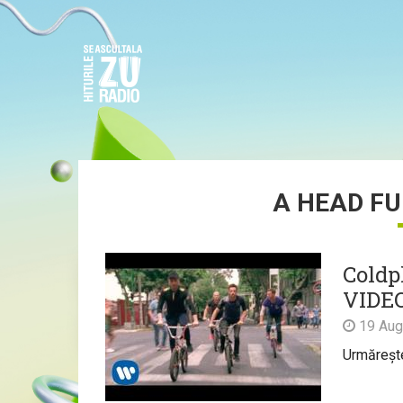
A HEAD FU
Coldp
VIDE
19 Aug
Urmărește