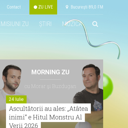
Contact
ZU LIVE
Bucureşti 89,0 FM
EMISIUNI ZU
ȘTIRI
MUZICA
MORNING ZU
cu Morar şi Buzdugan
24 Iulie
Ascultătorii au ales: „Atâtea
inimi” e Hitul Monstru Al
Verii 2026