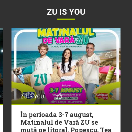
ZU IS YOU
ZU IS YOU
În perioada 3-7 august,
Matinalul de Vară ZU se
mută pe litoral. Popescu, Tea