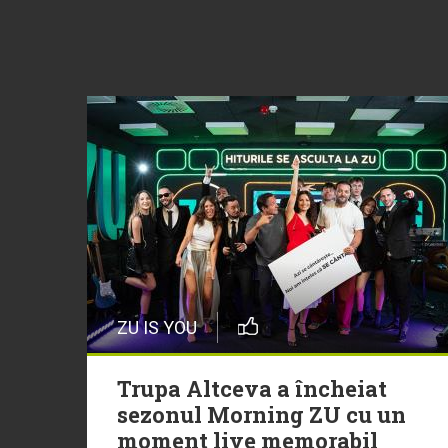
ZU IS YOU
Trupa Altceva a încheiat
sezonul Morning ZU cu un
moment live memorabil