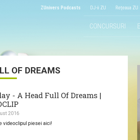
ZUnivers Podcasts
DJ-ii ZU
Reţeaua ZU
CONCURSURI
LL OF DREAMS
lay - A Head Full Of Dreams |
OCLIP
ust 2016
 videoclipul piesei aici!