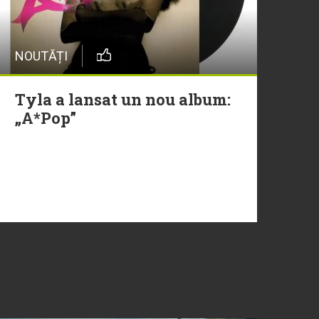
NOUTĂȚI
Tyla a lansat un nou album:
„A*Pop”