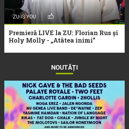
ZU IS YOU
Premieră LIVE la ZU: Florian Rus și
Holy Molly - „Atâtea inimi”
NOUTĂȚI