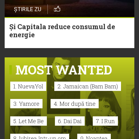
ȘTIRILE ZU
Și Capitala reduce consumul de
energie
MOST WANTED
1. NuevaYol
2. Jamaican (Bam Bam)
3. Yamore
4. Mor după tine
5. Let Me Be
6. Dai Dai
7. I Run
8. Iubirea într-un om
9. Noaptea