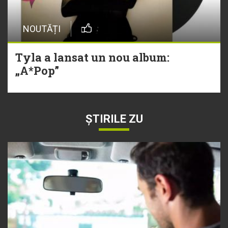
NOUTĂȚI
Tyla a lansat un nou album:
„A*Pop”
ȘTIRILE ZU