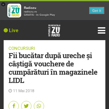
×
Radiozu
Get it
radiozu.ro
GRATIS - In Google Play
Live
CONCURSURI
Fii bucătar după ureche și
câștigă vouchere de
cumpărături în magazinele
LIDL
11 Mai 2018