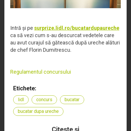
Intră și pe
surprize.lidl.ro/bucatardupaureche
ca să vezi cum s-au descurcat vedetele care
au avut curajul să gătească după ureche alături
de chef Florin Dumitrescu.
Regulamentul concursului
Etichete:
lidl
concurs
bucatar
bucatar dupa ureche
Citeşte şi