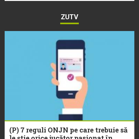
ZUTV
(P) 7 reguli ONJN pe care trebuie să
le știe orice jucător pasionat în