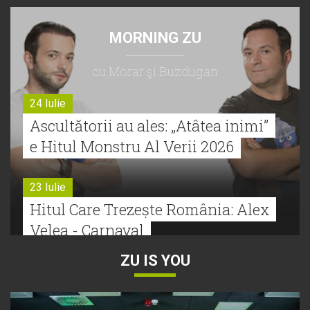
MORNING ZU
cu Morar şi Buzdugan
24 Iulie
Ascultătorii au ales: „Atâtea inimi”
e Hitul Monstru Al Verii 2026
23 Iulie
Hitul Care Trezește România: Alex
Velea - Carnaval
ZU IS YOU
22 Iulie
Bătălie strânsă la Hitul Monstru Al