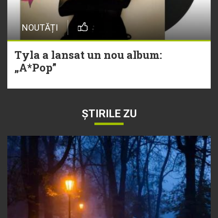
NOUTĂȚI
Tyla a lansat un nou album:
„A*Pop”
ȘTIRILE ZU