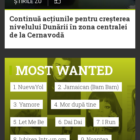
ȘTIRILE ZU
Continuă acțiunile pentru creșterea
nivelului Dunării în zona centralei
de la Cernavodă
MOST WANTED
1. NuevaYol
2. Jamaican (Bam Bam)
3. Yamore
4. Mor după tine
5. Let Me Be
6. Dai Dai
7. I Run
8. Iubirea într-un om
9. Noaptea