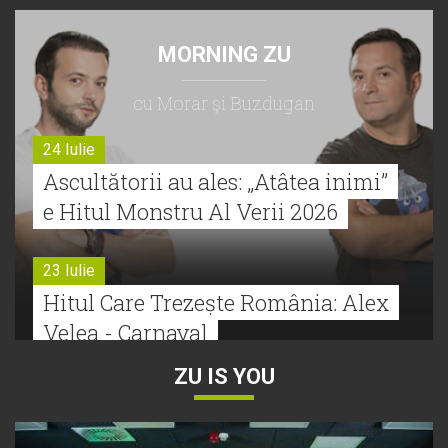
MORNING ZU
cu Morar şi Buzdugan
24 Iulie
Ascultătorii au ales: „Atâtea inimi”
e Hitul Monstru Al Verii 2026
23 Iulie
Hitul Care Trezește România: Alex
Velea - Carnaval
ZU IS YOU
22 Iulie
Bătălie strânsă la Hitul Monstru Al