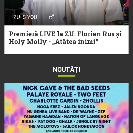
ZU IS YOU
Premieră LIVE la ZU: Florian Rus și
Holy Molly - „Atâtea inimi”
NOUTĂȚI