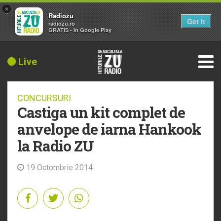
×
Radiozu
Get it
radiozu.ro
GRATIS - In Google Play
Live
CONCURSURI
Castiga un kit complet de
anvelope de iarna Hankook
la Radio ZU
19 Octombrie 2014