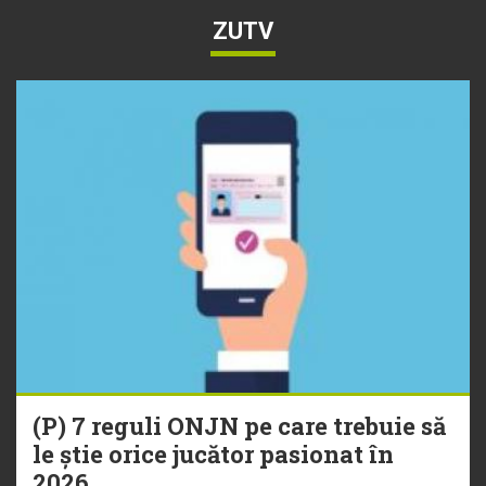
ZUTV
(P) 7 reguli ONJN pe care trebuie să
le știe orice jucător pasionat în
2026