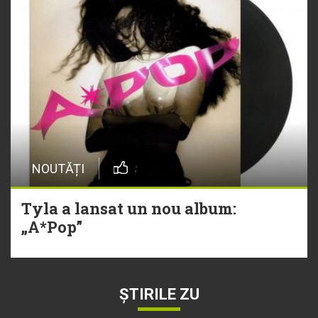
NOUTĂȚI
Tyla a lansat un nou album:
„A*Pop”
ȘTIRILE ZU