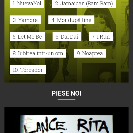
1. NuevaYol
2. Jamaican (Bam Bam)
3. Yamore
4. Mor după tine
5. Let Me Be
6. Dai Dai
7. I Run
8. Iubirea într-un om
9. Noaptea
10. Toreador
PIESE NOI