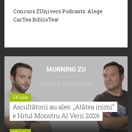
Concurs ZUnivers Podcasts: Alege
CarTea BiblioTea!
MORNING ZU
cu Morar şi Buzdugan
24 Iulie
Ascultătorii au ales: „Atâtea inimi”
e Hitul Monstru Al Verii 2026