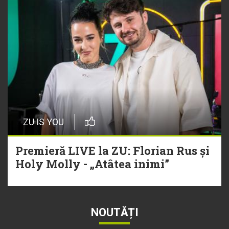
ZU IS YOU
Premieră LIVE la ZU: Florian Rus și
Holy Molly - „Atâtea inimi”
NOUTĂȚI