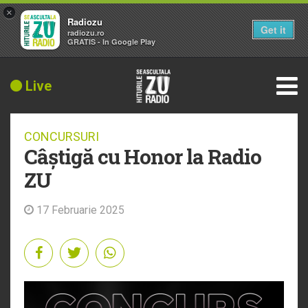
×
Radiozu
Get it
radiozu.ro
GRATIS - In Google Play
Live
CONCURSURI
Câștigă cu Honor la Radio
ZU
17 Februarie 2025