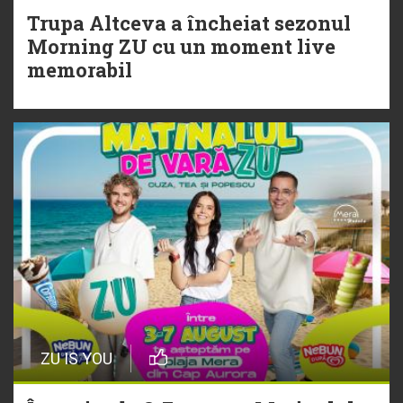
Trupa Altceva a încheiat sezonul
20 Iulie
Morning ZU cu un moment live
Torpedoul lui Morar: Theo Rose -
memorabil
„Ceai lângă tine”
ZU IS YOU