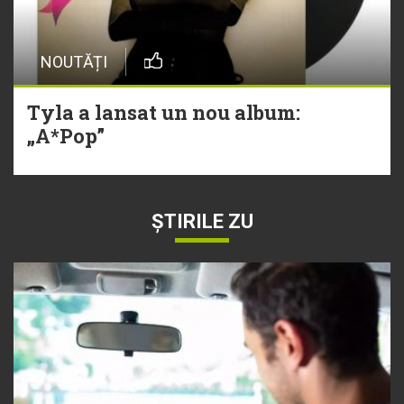
NOUTĂȚI
Tyla a lansat un nou album:
„A*Pop”
ȘTIRILE ZU