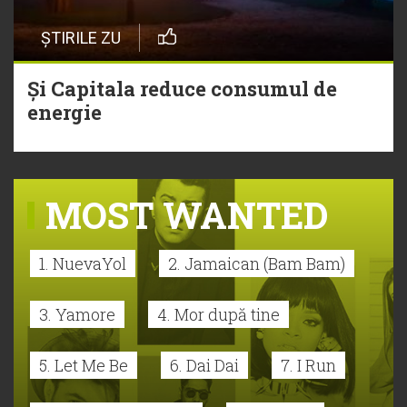
ȘTIRILE ZU
Și Capitala reduce consumul de
energie
MOST WANTED
1. NuevaYol
2. Jamaican (Bam Bam)
3. Yamore
4. Mor după tine
5. Let Me Be
6. Dai Dai
7. I Run