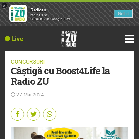
×
Radiozu
Get it
radiozu.ro
GRATIS - In Google Play
Live
CONCURSURI
Câștigă cu Boost4Life la
Radio ZU
27 Mai 2024