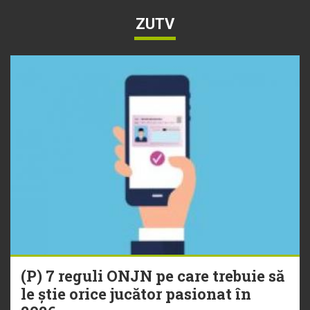
ZUTV
(P) 7 reguli ONJN pe care trebuie să
le știe orice jucător pasionat în