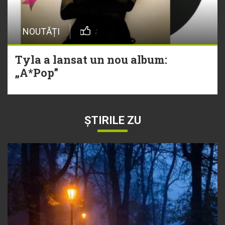
NOUTĂȚI
Tyla a lansat un nou album:
„A*Pop”
ȘTIRILE ZU