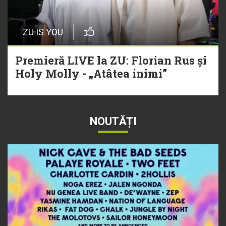
ZU IS YOU
Premieră LIVE la ZU: Florian Rus și
Holy Molly - „Atâtea inimi”
NOUTĂȚI