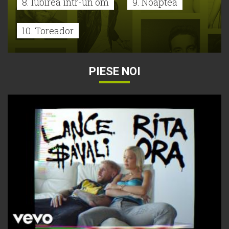
8. Iubirea într-un om
9. Noaptea
10. Toreador
PIESE NOI