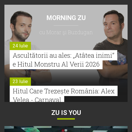
MORNING ZU
cu Morar şi Buzdugan
24 Iulie
Ascultătorii au ales: „Atâtea inimi”
e Hitul Monstru Al Verii 2026
23 Iulie
Hitul Care Trezește România: Alex
Velea - Carnaval
ZU IS YOU
22 Iulie
Bătălie strânsă la Hitul Monstru Al