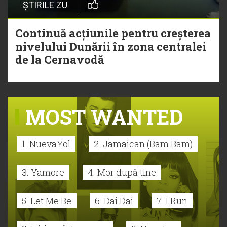
ȘTIRILE ZU
Continuă acțiunile pentru creșterea
nivelului Dunării în zona centralei
de la Cernavodă
MOST WANTED
1. NuevaYol
2. Jamaican (Bam Bam)
3. Yamore
4. Mor după tine
5. Let Me Be
6. Dai Dai
7. I Run