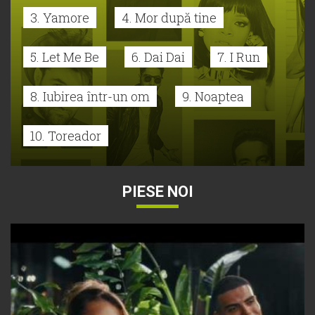
3. Yamore
4. Mor după tine
5. Let Me Be
6. Dai Dai
7. I Run
8. Iubirea într-un om
9. Noaptea
10. Toreador
PIESE NOI