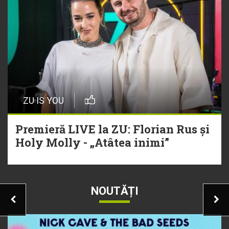
ZU IS YOU
Premieră LIVE la ZU: Florian Rus și
Holy Molly - „Atâtea inimi”
NOUTĂȚI