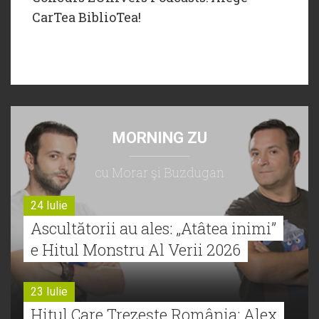
CarTea BiblioTea!
MORNING ZU
cu Morar şi Buzdugan
24 Iulie
Ascultătorii au ales: „Atâtea inimi”
e Hitul Monstru Al Verii 2026
23 Iulie
Hitul Care Trezește România: Alex