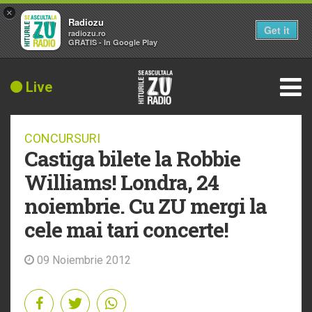
×
Radiozu
Get it
radiozu.ro
GRATIS - In Google Play
Live
CONCURSURI
Castiga bilete la Robbie
Williams! Londra, 24
noiembrie. Cu ZU mergi la
cele mai tari concerte!
09 Noiembrie 2012