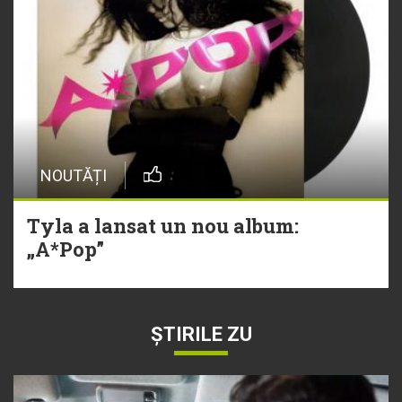
NOUTĂȚI
Tyla a lansat un nou album:
„A*Pop”
ȘTIRILE ZU