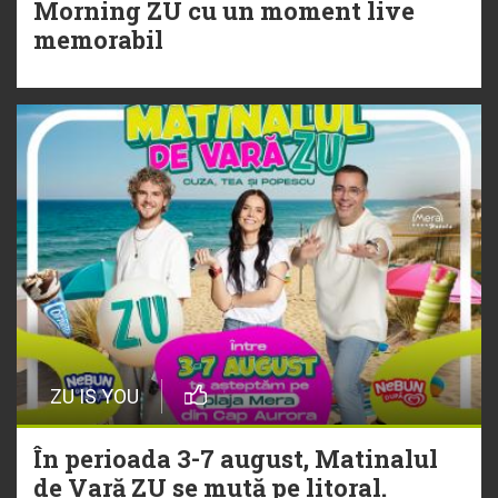
Morning ZU cu un moment live
Torpedoul lui Morar: Theo Rose -
memorabil
„Ceai lângă tine”
ZU IS YOU
În perioada 3-7 august, Matinalul
de Vară ZU se mută pe litoral.