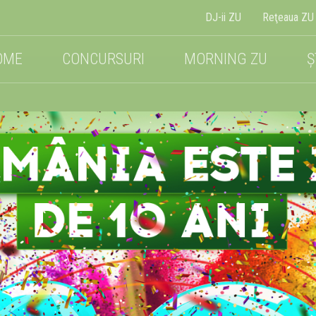
DJ-ii ZU
Reţeaua ZU
OME
CONCURSURI
MORNING ZU
Ș